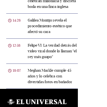
celebran millonaria y discreta
boda en una finca inglesa
Galilea Montijo revela el
14:28
procedimiento estético que
afectó su cara
Felipe VI: La verdad detrás del
12:58
video viral donde lo llaman "el
rey más guapo"
Meghan Markle cumple 45
18:07
años y lo celebra con
divertidas fotos en bañador