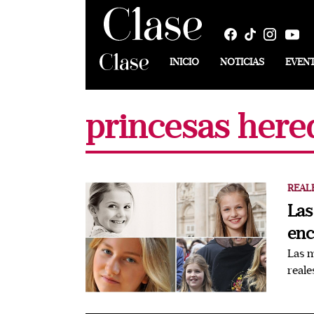
INICIO
NOTICIAS
EVEN
princesas here
REAL
Las
enc
Las m
reale