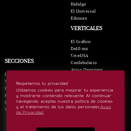
Hidalgo
El Universal
Edomex
VERTICALES
El Gráfico
De10.mx
ViveUSA
SECCIONES
Confabulario
Aviso Oportuno
Inicio
Obituarios
Noticias
Respetamos tu privacidad
Consultas
Eventos
Utilizamos cookies para mejorar tu experiencia
Realeza
y mostrarte contenido relevante. Al continuar
SÍGUENOS
navegando, aceptas nuestra política de cookies
Estilo de vida
y el tratamiento de tus datos personales.
Aviso
Minuto x Minuto
de Privacidad
.