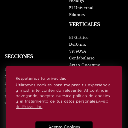
Hidalgo
El Universal
Edomex
VERTICALES
El Gráfico
De10.mx
ViveUSA
SECCIONES
Confabulario
Aviso Oportuno
Inicio
Obituarios
Noticias
Respetamos tu privacidad
Consultas
Eventos
Utilizamos cookies para mejorar tu experiencia
Realeza
y mostrarte contenido relevante. Al continuar
SÍGUENOS
navegando, aceptas nuestra política de cookies
Estilo de vida
y el tratamiento de tus datos personales.
Aviso
Minuto x Minuto
de Privacidad
.
Acepto Cookies