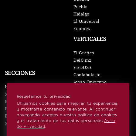
Puebla
Hidalgo
El Universal
Edomex
VERTICALES
El Gráfico
De10.mx
ViveUSA
SECCIONES
Confabulario
Aviso Oportuno
Inicio
Obituarios
Noticias
Respetamos tu privacidad
Consultas
Eventos
Utilizamos cookies para mejorar tu experiencia
Realeza
y mostrarte contenido relevante. Al continuar
SÍGUENOS
navegando, aceptas nuestra política de cookies
Estilo de vida
y el tratamiento de tus datos personales.
Aviso
Minuto x Minuto
de Privacidad
.