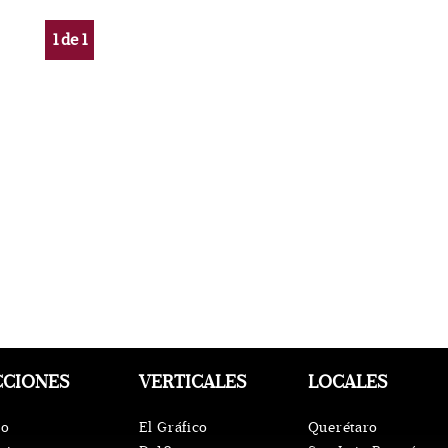
1
de
1
CCIONES
VERTICALES
LOCALES
io
El Gráfico
Querétaro