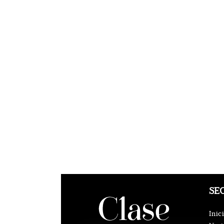
SE
Inic