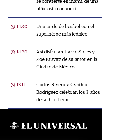
se convierte en mamá de una
niña, así lo anunció
Una tarde de béisbol con el
14:30
superhéroe más icónico
Así disfrutan Harry Styles y
14:20
Zoë Kravitz de su amor en la
Ciudad de México
Carlos Rivera y Cynthia
13:11
Rodríguez celebran los 3 años
de su hijo León