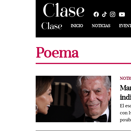
INICIO
NOTICIAS
EVEN
Poema
NOTI
Mar
ind
El es
con I
posib