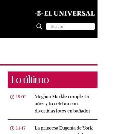
Lo último
Meghan Markle cumple 45
18:07
años y lo celebra con
divertidas fotos en bañador
La princesa Eugenia de York
14:47