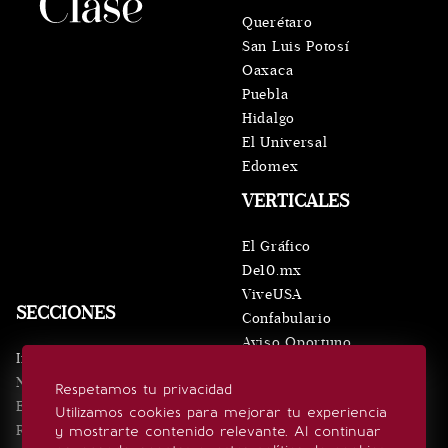
Querétaro
San Luis Potosí
Oaxaca
Puebla
Hidalgo
El Universal
Edomex
VERTICALES
El Gráfico
De10.mx
ViveUSA
SECCIONES
Confabulario
Aviso Oportuno
Inicio
Obituarios
Noticias
Respetamos tu privacidad
Consultas
Eventos
Utilizamos cookies para mejorar tu experiencia
Realeza
y mostrarte contenido relevante. Al continuar
SÍGUENOS