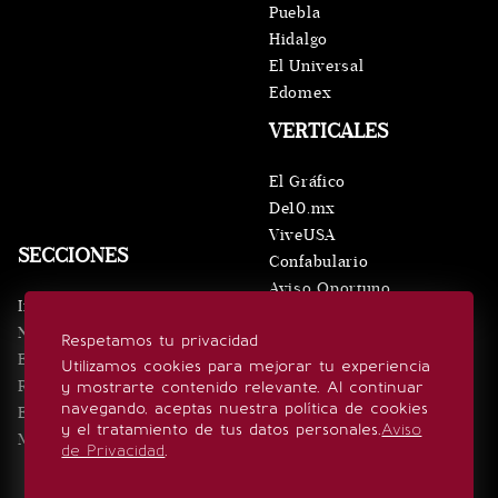
Puebla
Hidalgo
El Universal
Edomex
VERTICALES
El Gráfico
De10.mx
ViveUSA
SECCIONES
Confabulario
Aviso Oportuno
Inicio
Obituarios
Noticias
Respetamos tu privacidad
Consultas
Eventos
Utilizamos cookies para mejorar tu experiencia
Realeza
y mostrarte contenido relevante. Al continuar
SÍGUENOS
navegando, aceptas nuestra política de cookies
Estilo de vida
y el tratamiento de tus datos personales.
Aviso
Minuto x Minuto
de Privacidad
.