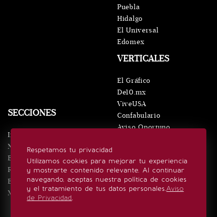
Puebla
Hidalgo
El Universal
Edomex
VERTICALES
El Gráfico
De10.mx
ViveUSA
SECCIONES
Confabulario
Aviso Oportuno
Inicio
Obituarios
Noticias
Respetamos tu privacidad
Consultas
Eventos
Utilizamos cookies para mejorar tu experiencia
Realeza
y mostrarte contenido relevante. Al continuar
SÍGUENOS
navegando, aceptas nuestra política de cookies
Estilo de vida
y el tratamiento de tus datos personales.
Aviso
Minuto x Minuto
de Privacidad
.