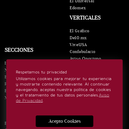
El Universal
Edomex
VERTICALES
El Gráfico
De10.mx
ViveUSA
SECCIONES
Confabulario
Aviso Oportuno
Inicio
Obituarios
Noticias
Respetamos tu privacidad
Consultas
Eventos
Utilizamos cookies para mejorar tu experiencia
Realeza
y mostrarte contenido relevante. Al continuar
SÍGUENOS
navegando, aceptas nuestra política de cookies
Estilo de vida
y el tratamiento de tus datos personales.
Aviso
Minuto x Minuto
de Privacidad
.
Acepto Cookies
Edición Impresa
Noticias
Quiénes somos
Realeza