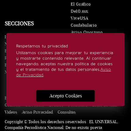
El Gráfico
De10.mx
ViveUSA
SECCIONES
Confabulario
Aviso Oportuno
Inicio
Obituarios
Noticias
Respetamos tu privacidad
Consultas
Eventos
Utilizamos cookies para mejorar tu experiencia
Realeza
y mostrarte contenido relevante. Al continuar
SÍGUENOS
navegando, aceptas nuestra política de cookies
Estilo de vida
y el tratamiento de tus datos personales.
Aviso
Minuto x Minuto
de Privacidad
.
Acepto Cookies
Edición Impresa
Noticias
Quiénes somos
Realeza
Contacto
Directorio
Eventos
Publicidad
Estilo de vida
Videos
Aviso Privacidad
Consultas
Copyright © Todos los derechos reservados | EL UNIVERSAL,
Compañía Periodística Nacional. De no existir previa