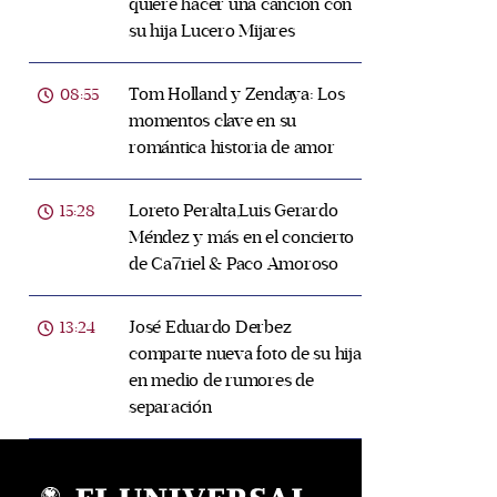
quiere hacer una canción con
su hija Lucero Mijares
Tom Holland y Zendaya: Los
08:55
momentos clave en su
romántica historia de amor
Loreto Peralta,Luis Gerardo
15:28
Méndez y más en el concierto
de Ca7riel & Paco Amoroso
José Eduardo Derbez
13:24
comparte nueva foto de su hija
en medio de rumores de
separación