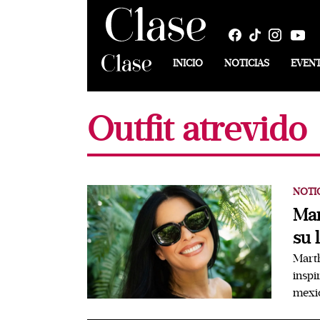
INICIO
NOTICIAS
EVEN
Outfit atrevido
NOTI
Mar
su 
Marth
inspi
mexi