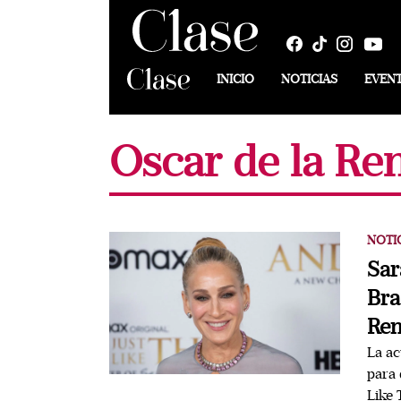
INICIO
NOTICIAS
EVEN
Oscar de la Re
NOTI
Sar
Bra
Ren
La ac
para 
Like 