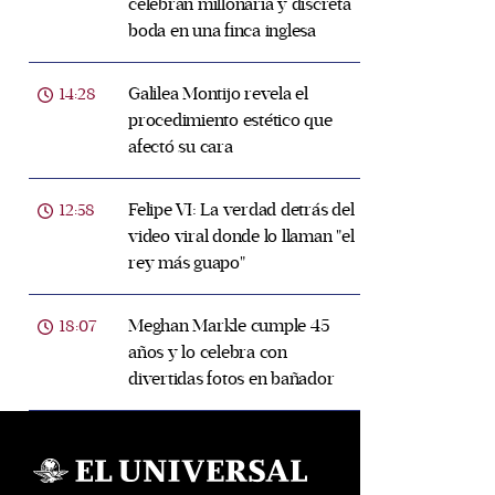
celebran millonaria y discreta
boda en una finca inglesa
Galilea Montijo revela el
14:28
procedimiento estético que
afectó su cara
Felipe VI: La verdad detrás del
12:58
video viral donde lo llaman "el
rey más guapo"
Meghan Markle cumple 45
18:07
años y lo celebra con
divertidas fotos en bañador