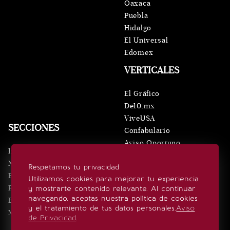
Oaxaca
Puebla
Hidalgo
El Universal
Edomex
VERTICALES
El Gráfico
De10.mx
ViveUSA
SECCIONES
Confabulario
Aviso Oportuno
Inicio
Obituarios
Noticias
Respetamos tu privacidad
Consultas
Eventos
Utilizamos cookies para mejorar tu experiencia
Realeza
y mostrarte contenido relevante. Al continuar
SÍGUENOS
navegando, aceptas nuestra política de cookies
Estilo de vida
y el tratamiento de tus datos personales.
Aviso
Minuto x Minuto
de Privacidad
.