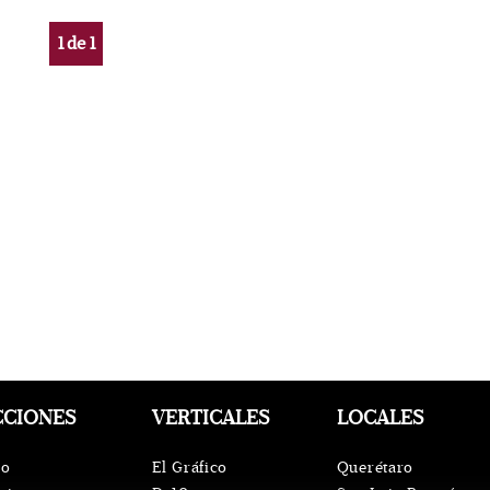
1
de
1
CCIONES
VERTICALES
LOCALES
io
El Gráfico
Querétaro