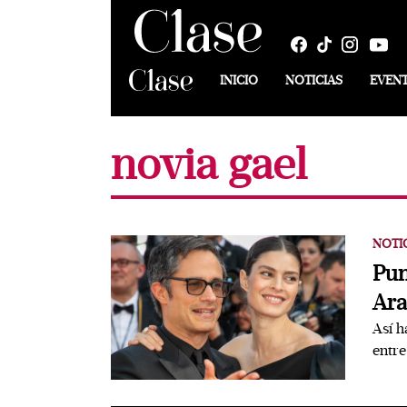
INICIO
NOTICIAS
EVEN
novia gael
NOTI
Pun
Ara
Así h
entre