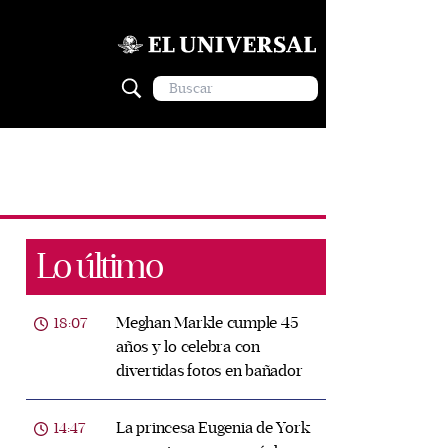
Lo último
Meghan Markle cumple 45
18:07
años y lo celebra con
divertidas fotos en bañador
La princesa Eugenia de York
14:47