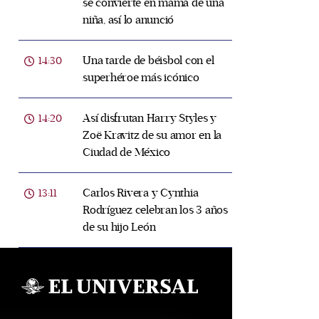
se convierte en mamá de una
niña, así lo anunció
Una tarde de béisbol con el
14:30
superhéroe más icónico
Así disfrutan Harry Styles y
14:20
Zoë Kravitz de su amor en la
Ciudad de México
Carlos Rivera y Cynthia
13:11
Rodríguez celebran los 3 años
de su hijo León