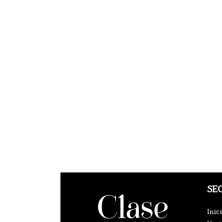
SE
Inic