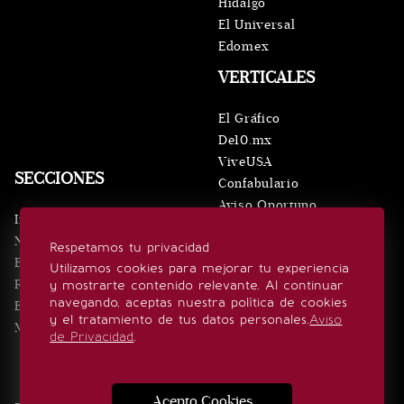
Hidalgo
El Universal
Edomex
VERTICALES
El Gráfico
De10.mx
ViveUSA
SECCIONES
Confabulario
Aviso Oportuno
Inicio
Obituarios
Noticias
Respetamos tu privacidad
Consultas
Eventos
Utilizamos cookies para mejorar tu experiencia
Realeza
y mostrarte contenido relevante. Al continuar
SÍGUENOS
navegando, aceptas nuestra política de cookies
Estilo de vida
y el tratamiento de tus datos personales.
Aviso
Minuto x Minuto
de Privacidad
.
Acepto Cookies