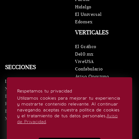
Hidalgo
El Universal
Edomex
VERTICALES
El Gráfico
De10.mx
ViveUSA
SECCIONES
Confabulario
Aviso Oportuno
Inicio
Obituarios
Noticias
Respetamos tu privacidad
Consultas
Eventos
Utilizamos cookies para mejorar tu experiencia
Realeza
y mostrarte contenido relevante. Al continuar
SÍGUENOS
navegando, aceptas nuestra política de cookies
Estilo de vida
y el tratamiento de tus datos personales.
Aviso
Minuto x Minuto
de Privacidad
.