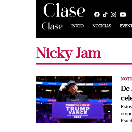
INICIO
NOTICIAS
EVEN
Nicky Jam
NOTI
De 
cel
Estos
empre
Esta