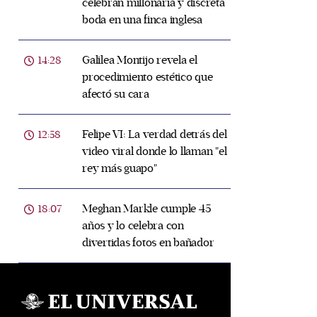
celebran millonaria y discreta
boda en una finca inglesa
Galilea Montijo revela el
14:28
procedimiento estético que
afectó su cara
Felipe VI: La verdad detrás del
12:58
video viral donde lo llaman "el
rey más guapo"
Meghan Markle cumple 45
18:07
años y lo celebra con
divertidas fotos en bañador