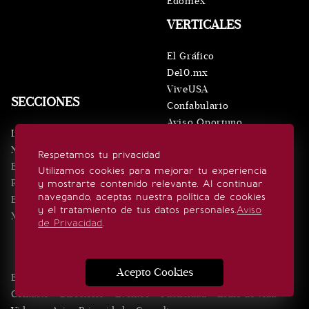
Edomex
VERTICALES
El Gráfico
De10.mx
ViveUSA
SECCIONES
Confabulario
Aviso Oportuno
Inicio
Obituarios
Noticias
Respetamos tu privacidad
Consultas
Eventos
Utilizamos cookies para mejorar tu experiencia
Realeza
y mostrarte contenido relevante. Al continuar
SÍGUENOS
navegando, aceptas nuestra política de cookies
Estilo de vida
y el tratamiento de tus datos personales.
Aviso
Minuto x Minuto
de Privacidad
.
Acepto Cookies
Edición Impresa
Noticias
Quiénes somos
Realeza
Contacto
Directorio
Eventos
Publicidad
Estilo de vida