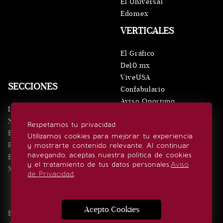
El Universal
Edomex
VERTICALES
El Gráfico
De10.mx
ViveUSA
SECCIONES
Confabulario
Aviso Oportuno
Inicio
Obituarios
Noticias
Respetamos tu privacidad
Consultas
Eventos
Utilizamos cookies para mejorar tu experiencia
Realeza
y mostrarte contenido relevante. Al continuar
SÍGUENOS
navegando, aceptas nuestra política de cookies
Estilo de vida
y el tratamiento de tus datos personales.
Aviso
Minuto x Minuto
de Privacidad
.
Acepto Cookies
Edición Impresa
Noticias
Quiénes somos
Realeza