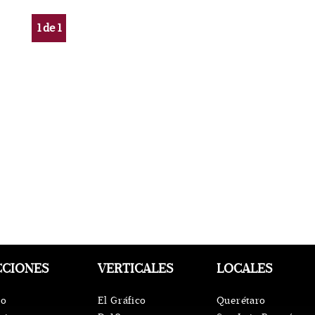
1
de
1
CCIONES
VERTICALES
LOCALES
io
El Gráfico
Querétaro