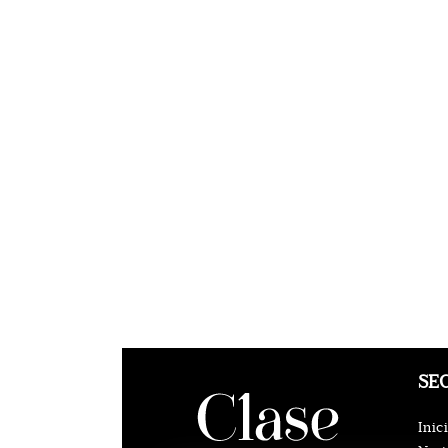
SE
Inic