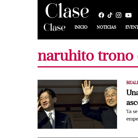
INICIO
NOTICIAS
EVEN
naruhito trono
REAL
Una
asc
Ya se
emper