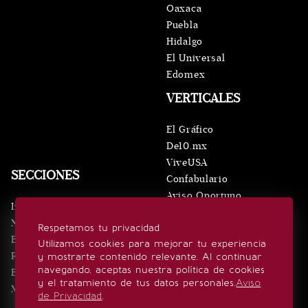
Oaxaca
Puebla
Hidalgo
El Universal
Edomex
VERTICALES
El Gráfico
De10.mx
ViveUSA
SECCIONES
Confabulario
Aviso Oportuno
Inicio
Obituarios
Noticias
Respetamos tu privacidad
Consultas
Eventos
Utilizamos cookies para mejorar tu experiencia
Realeza
y mostrarte contenido relevante. Al continuar
SÍGUENOS
navegando, aceptas nuestra política de cookies
Estilo de vida
y el tratamiento de tus datos personales.
Aviso
Minuto x Minuto
de Privacidad
.