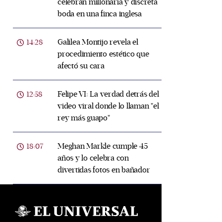
celebran millonaria y discreta
boda en una finca inglesa
Galilea Montijo revela el
14:28
procedimiento estético que
afectó su cara
Felipe VI: La verdad detrás del
12:58
video viral donde lo llaman "el
rey más guapo"
Meghan Markle cumple 45
18:07
años y lo celebra con
divertidas fotos en bañador