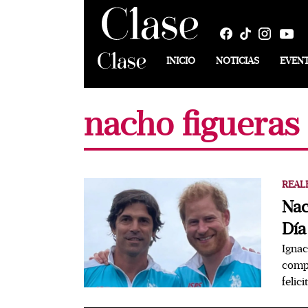
INICIO
NOTICIAS
EVEN
nacho figueras
REAL
Nac
Día
Ignac
compa
felic