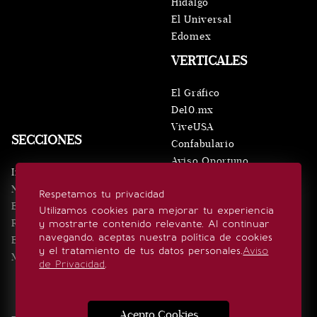
Hidalgo
El Universal
Edomex
VERTICALES
El Gráfico
De10.mx
ViveUSA
SECCIONES
Confabulario
Aviso Oportuno
Inicio
Obituarios
Noticias
Respetamos tu privacidad
Consultas
Eventos
Utilizamos cookies para mejorar tu experiencia
Realeza
y mostrarte contenido relevante. Al continuar
SÍGUENOS
navegando, aceptas nuestra política de cookies
Estilo de vida
y el tratamiento de tus datos personales.
Aviso
Minuto x Minuto
de Privacidad
.
Acepto Cookies