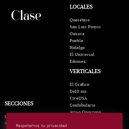
LOCALES
Querétaro
San Luis Potosí
Oaxaca
Puebla
Hidalgo
El Universal
Edomex
VERTICALES
El Gráfico
De10.mx
ViveUSA
SECCIONES
Confabulario
Aviso Oportuno
Inicio
Obituarios
Noticias
Respetamos tu privacidad
Consultas