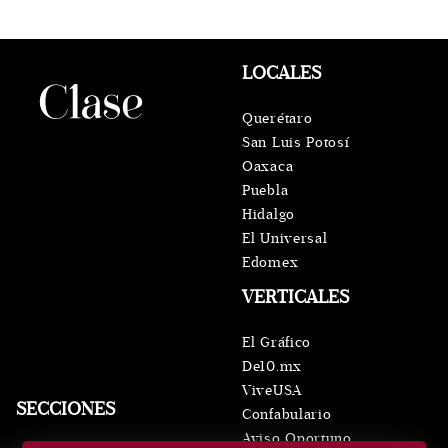
LOCALES
Querétaro
San Luis Potosí
Oaxaca
Puebla
Hidalgo
El Universal
Edomex
VERTICALES
El Gráfico
De10.mx
ViveUSA
SECCIONES
Confabulario
Aviso Oportuno