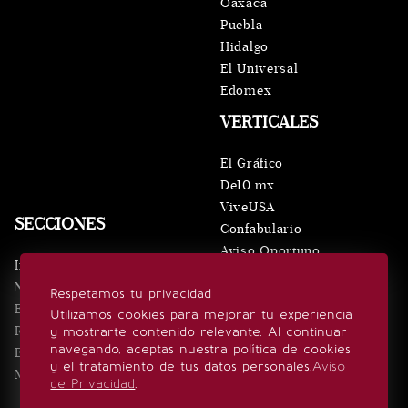
Oaxaca
Puebla
Hidalgo
El Universal
Edomex
VERTICALES
El Gráfico
De10.mx
ViveUSA
SECCIONES
Confabulario
Aviso Oportuno
Inicio
Obituarios
Noticias
Respetamos tu privacidad
Consultas
Eventos
Utilizamos cookies para mejorar tu experiencia
Realeza
y mostrarte contenido relevante. Al continuar
SÍGUENOS
navegando, aceptas nuestra política de cookies
Estilo de vida
y el tratamiento de tus datos personales.
Aviso
Minuto x Minuto
de Privacidad
.