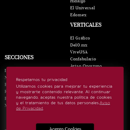
Hidalgo
El Universal
Edomex
VERTICALES
El Gráfico
De10.mx
ViveUSA
SECCIONES
Confabulario
Aviso Oportuno
Inicio
Obituarios
Noticias
Respetamos tu privacidad
Consultas
Eventos
Utilizamos cookies para mejorar tu experiencia
Realeza
y mostrarte contenido relevante. Al continuar
SÍGUENOS
navegando, aceptas nuestra política de cookies
Estilo de vida
y el tratamiento de tus datos personales.
Aviso
Minuto x Minuto
de Privacidad
.
Acepto Cookies