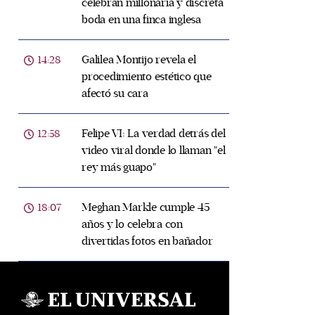
celebran millonaria y discreta
boda en una finca inglesa
Galilea Montijo revela el
14:28
procedimiento estético que
afectó su cara
Felipe VI: La verdad detrás del
12:58
video viral donde lo llaman "el
rey más guapo"
Meghan Markle cumple 45
18:07
años y lo celebra con
divertidas fotos en bañador