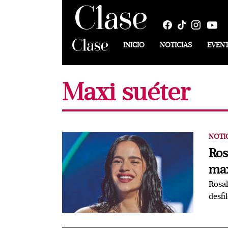
INICIO
NOTICIAS
EVEN
Maxi suéter
NOTI
Ros
max
Rosal
desfi