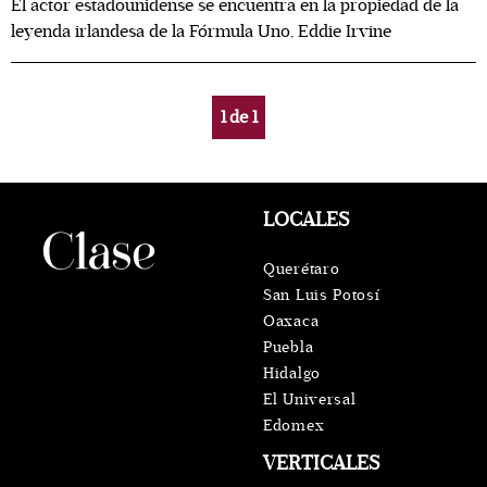
El actor estadounidense se encuentra en la propiedad de la
leyenda irlandesa de la Fórmula Uno, Eddie Irvine
1
de
1
LOCALES
Querétaro
San Luis Potosí
Oaxaca
Puebla
Hidalgo
El Universal
Edomex
VERTICALES