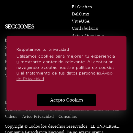
El Gráfico
De10.mx
ViveUSA
SECCIONES
Confabulario
Aviso Oportuno
Inicio
Obituarios
Noticias
Respetamos tu privacidad
Consultas
Eventos
Utilizamos cookies para mejorar tu experiencia
Realeza
y mostrarte contenido relevante. Al continuar
SÍGUENOS
navegando, aceptas nuestra política de cookies
Estilo de vida
y el tratamiento de tus datos personales.
Aviso
Minuto x Minuto
de Privacidad
.
Acepto Cookies
Edición Impresa
Noticias
Quiénes somos
Realeza
Contacto
Directorio
Eventos
Publicidad
Estilo de vida
Videos
Aviso Privacidad
Consultas
Copyright © Todos los derechos reservados | EL UNIVERSAL,
Compañía Periodística Nacional. De no existir previa