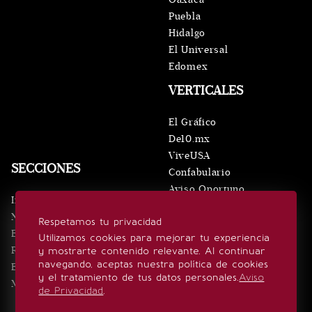
Puebla
Hidalgo
El Universal
Edomex
VERTICALES
El Gráfico
De10.mx
ViveUSA
SECCIONES
Confabulario
Aviso Oportuno
Inicio
Obituarios
Noticias
Respetamos tu privacidad
Consultas
Eventos
Utilizamos cookies para mejorar tu experiencia
Realeza
y mostrarte contenido relevante. Al continuar
SÍGUENOS
navegando, aceptas nuestra política de cookies
Estilo de vida
y el tratamiento de tus datos personales.
Aviso
Minuto x Minuto
de Privacidad
.