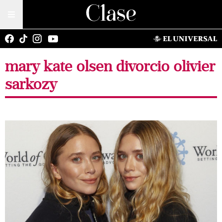
mary kate olsen divorcio olivier
sarkozy