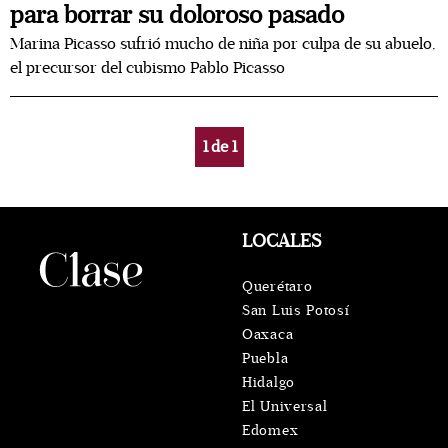
para borrar su doloroso pasado
Marina Picasso sufrió mucho de niña por culpa de su abuelo,
el precursor del cubismo Pablo Picasso
1
de
1
LOCALES
Querétaro
San Luis Potosí
Oaxaca
Puebla
Hidalgo
El Universal
Edomex