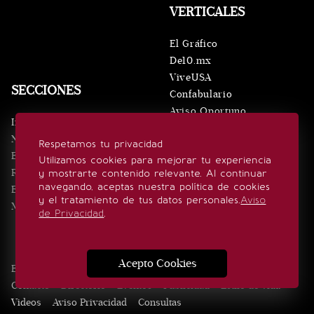
VERTICALES
El Gráfico
De10.mx
ViveUSA
SECCIONES
Confabulario
Aviso Oportuno
Inicio
Obituarios
Noticias
Respetamos tu privacidad
Consultas
Eventos
Utilizamos cookies para mejorar tu experiencia
Realeza
y mostrarte contenido relevante. Al continuar
SÍGUENOS
navegando, aceptas nuestra política de cookies
Estilo de vida
y el tratamiento de tus datos personales.
Aviso
Minuto x Minuto
de Privacidad
.
Acepto Cookies
Edición Impresa
Noticias
Quiénes somos
Realeza
Contacto
Directorio
Eventos
Publicidad
Estilo de vida
Videos
Aviso Privacidad
Consultas