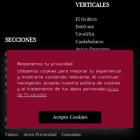
VERTICALES
El Gráfico
De10.mx
ViveUSA
SECCIONES
Confabulario
Aviso Oportuno
Inicio
Obituarios
Noticias
Respetamos tu privacidad
Consultas
Eventos
Utilizamos cookies para mejorar tu experiencia
Realeza
y mostrarte contenido relevante. Al continuar
SÍGUENOS
navegando, aceptas nuestra política de cookies
Estilo de vida
y el tratamiento de tus datos personales.
Aviso
Minuto x Minuto
de Privacidad
.
Acepto Cookies
Edición Impresa
Noticias
Quiénes somos
Realeza
Contacto
Directorio
Eventos
Publicidad
Estilo de vida
Videos
Aviso Privacidad
Consultas