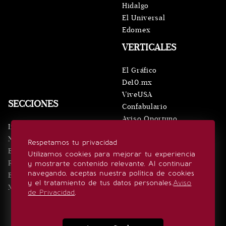
Hidalgo
El Universal
Edomex
VERTICALES
El Gráfico
De10.mx
ViveUSA
SECCIONES
Confabulario
Aviso Oportuno
Inicio
Obituarios
Noticias
Respetamos tu privacidad
Consultas
Eventos
Utilizamos cookies para mejorar tu experiencia
Realeza
y mostrarte contenido relevante. Al continuar
SÍGUENOS
navegando, aceptas nuestra política de cookies
Estilo de vida
y el tratamiento de tus datos personales.
Aviso
Minuto x Minuto
de Privacidad
.