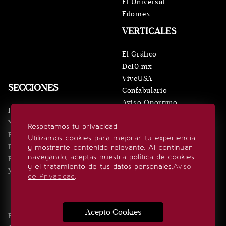
El Universal
Edomex
VERTICALES
El Gráfico
De10.mx
ViveUSA
SECCIONES
Confabulario
Aviso Oportuno
Inicio
Obituarios
Noticias
Respetamos tu privacidad
Consultas
Eventos
Utilizamos cookies para mejorar tu experiencia
Realeza
y mostrarte contenido relevante. Al continuar
SÍGUENOS
navegando, aceptas nuestra política de cookies
Estilo de vida
y el tratamiento de tus datos personales.
Aviso
Minuto x Minuto
de Privacidad
.
Acepto Cookies
Edición Impresa
Noticias
Quiénes somos
Realeza