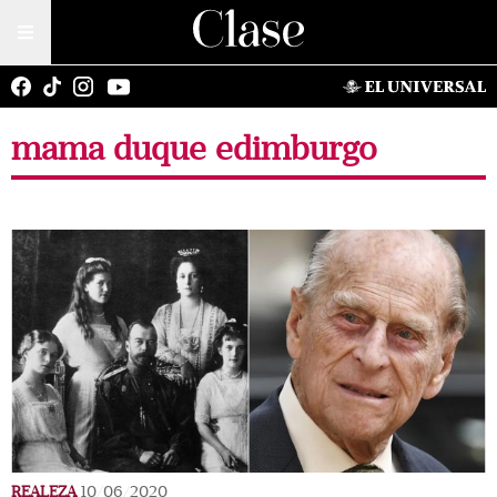
mama duque edimburgo
REALEZA
10/06/2020