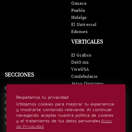
Oaxaca
Puebla
Hidalgo
El Universal
Edomex
VERTICALES
El Gráfico
De10.mx
ViveUSA
SECCIONES
Confabulario
Aviso Oportuno
Inicio
Obituarios
Noticias
Respetamos tu privacidad
Consultas
Eventos
Utilizamos cookies para mejorar tu experiencia
Realeza
y mostrarte contenido relevante. Al continuar
SÍGUENOS
navegando, aceptas nuestra política de cookies
Estilo de vida
y el tratamiento de tus datos personales.
Aviso
Minuto x Minuto
de Privacidad
.