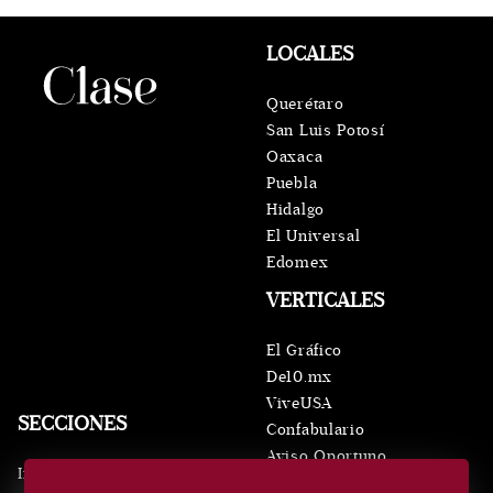
LOCALES
Querétaro
San Luis Potosí
Oaxaca
Puebla
Hidalgo
El Universal
Edomex
VERTICALES
El Gráfico
De10.mx
ViveUSA
SECCIONES
Confabulario
Aviso Oportuno
Inicio
Obituarios