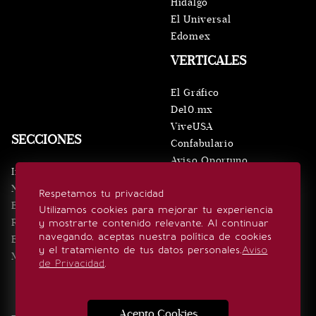
Hidalgo
El Universal
Edomex
VERTICALES
El Gráfico
De10.mx
ViveUSA
SECCIONES
Confabulario
Aviso Oportuno
Inicio
Obituarios
Noticias
Respetamos tu privacidad
Consultas
Eventos
Utilizamos cookies para mejorar tu experiencia
Realeza
y mostrarte contenido relevante. Al continuar
SÍGUENOS
navegando, aceptas nuestra política de cookies
Estilo de vida
y el tratamiento de tus datos personales.
Aviso
Minuto x Minuto
de Privacidad
.
Acepto Cookies