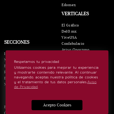
Edomex
VERTICALES
El Gráfico
De10.mx
ViveUSA
SECCIONES
Confabulario
Aviso Oportuno
Inicio
Obituarios
Noticias
Respetamos tu privacidad
Consultas
Eventos
Utilizamos cookies para mejorar tu experiencia
Realeza
y mostrarte contenido relevante. Al continuar
SÍGUENOS
navegando, aceptas nuestra política de cookies
Estilo de vida
y el tratamiento de tus datos personales.
Aviso
Minuto x Minuto
de Privacidad
.
Acepto Cookies
Edición Impresa
Noticias
Quiénes somos
Realeza
Contacto
Directorio
Eventos
Publicidad
Estilo de vida