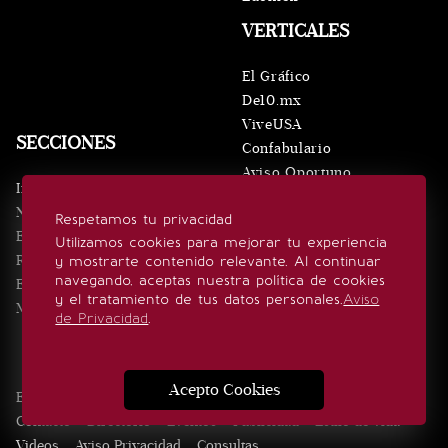
VERTICALES
El Gráfico
De10.mx
ViveUSA
SECCIONES
Confabulario
Aviso Oportuno
Inicio
Obituarios
Noticias
Respetamos tu privacidad
Consultas
Eventos
Utilizamos cookies para mejorar tu experiencia
Realeza
y mostrarte contenido relevante. Al continuar
SÍGUENOS
navegando, aceptas nuestra política de cookies
Estilo de vida
y el tratamiento de tus datos personales.
Aviso
Minuto x Minuto
de Privacidad
.
Acepto Cookies
Edición Impresa
Noticias
Quiénes somos
Realeza
Contacto
Directorio
Eventos
Publicidad
Estilo de vida
Videos
Aviso Privacidad
Consultas