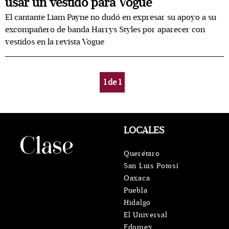
usar un vestido para Vogue
El cantante Liam Payne no dudó en expresar su apoyo a su
excompañero de banda Harrys Styles por aparecer con
vestidos en la revista Vogue
1
de
1
LOCALES
Querétaro
San Luis Potosí
Oaxaca
Puebla
Hidalgo
El Universal
Edomex