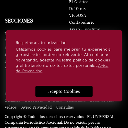
El Gráfico
De10.mx
ViveUSA
SECCIONES
Confabulario
Aviso Oportuno
Inicio
Obituarios
Noticias
Respetamos tu privacidad
Consultas
Eventos
Utilizamos cookies para mejorar tu experiencia
Realeza
y mostrarte contenido relevante. Al continuar
SÍGUENOS
navegando, aceptas nuestra política de cookies
Estilo de vida
y el tratamiento de tus datos personales.
Aviso
Minuto x Minuto
de Privacidad
.
Acepto Cookies
Edición Impresa
Noticias
Quiénes somos
Realeza
Contacto
Directorio
Eventos
Publicidad
Estilo de vida
Videos
Aviso Privacidad
Consultas
Copyright © Todos los derechos reservados | EL UNIVERSAL,
Compañía Periodística Nacional. De no existir previa