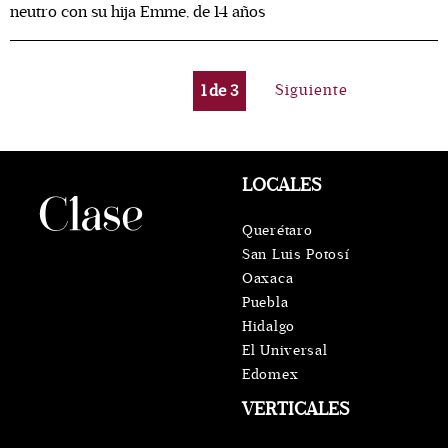
neutro con su hija Emme, de 14 años
1
de
3
Siguiente
LOCALES
Querétaro
San Luis Potosí
Oaxaca
Puebla
Hidalgo
El Universal
Edomex
VERTICALES