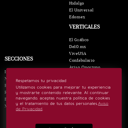
Hidalgo
El Universal
Edomex
VERTICALES
El Gráfico
De10.mx
ViveUSA
SECCIONES
Confabulario
Aviso Oportuno
Inicio
Obituarios
Noticias
Respetamos tu privacidad
Consultas
Eventos
Utilizamos cookies para mejorar tu experiencia
Realeza
y mostrarte contenido relevante. Al continuar
SÍGUENOS
navegando, aceptas nuestra política de cookies
Estilo de vida
y el tratamiento de tus datos personales.
Aviso
Minuto x Minuto
de Privacidad
.