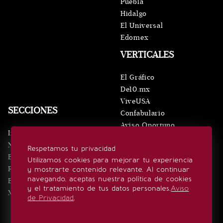
Puebla
Hidalgo
El Universal
Edomex
VERTICALES
El Gráfico
De10.mx
ViveUSA
SECCIONES
Confabulario
Aviso Oportuno
Inicio
Obituarios
Noticias
Respetamos tu privacidad
Consultas
Eventos
Utilizamos cookies para mejorar tu experiencia
Realeza
y mostrarte contenido relevante. Al continuar
SÍGUENOS
navegando, aceptas nuestra política de cookies
Estilo de vida
y el tratamiento de tus datos personales.
Aviso
Minuto x Minuto
de Privacidad
.