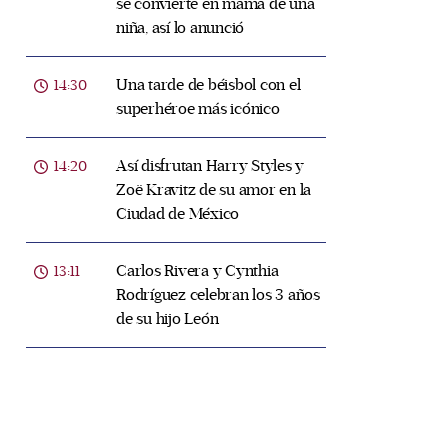
se convierte en mamá de una
niña, así lo anunció
Una tarde de béisbol con el
14:30
superhéroe más icónico
Así disfrutan Harry Styles y
14:20
Zoë Kravitz de su amor en la
Ciudad de México
Carlos Rivera y Cynthia
13:11
Rodríguez celebran los 3 años
de su hijo León