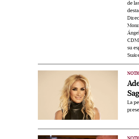
de la
desta
Direc
Monre
Ángel
CDMX.
su es
Suár
NOTI
Ade
Sag
La pe
prese
NOTI