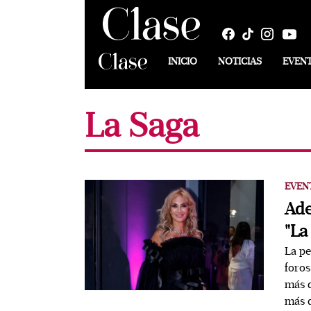
INICIO
NOTICIAS
EVEN
La Saga
EVEN
Ade
"La
La pe
foros
más d
más d