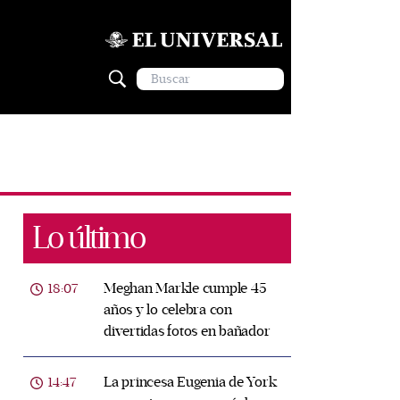
Lo último
Meghan Markle cumple 45
18:07
años y lo celebra con
divertidas fotos en bañador
La princesa Eugenia de York
14:47