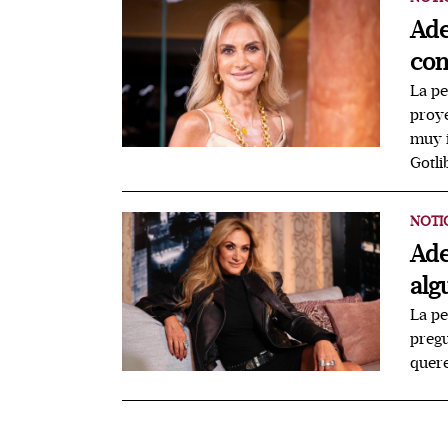
Ade
con
La pe
proye
muy i
Gotli
NOTI
Ade
alg
La pe
pregu
quere