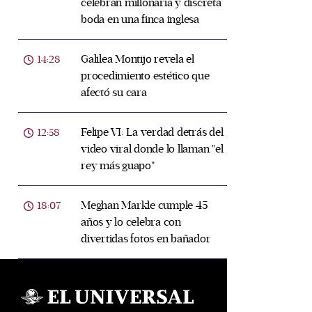
celebran millonaria y discreta
boda en una finca inglesa
Galilea Montijo revela el
14:28
procedimiento estético que
afectó su cara
Felipe VI: La verdad detrás del
12:58
video viral donde lo llaman "el
rey más guapo"
Meghan Markle cumple 45
18:07
años y lo celebra con
divertidas fotos en bañador