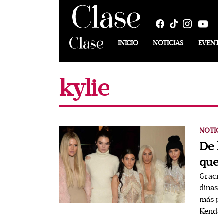
INICIO
NOTICIAS
EVEN
kylie
NOTI
De 
que
Graci
dinas
más p
Kenda