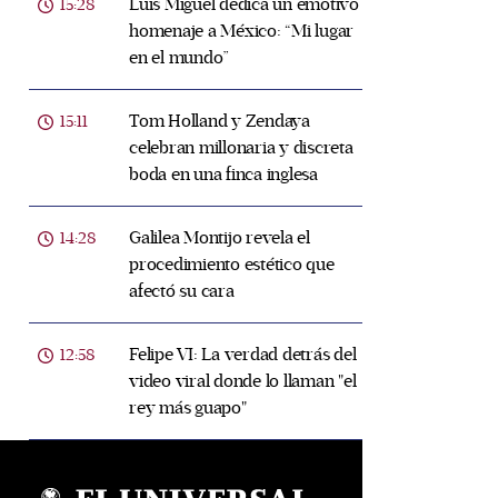
Luis Miguel dedica un emotivo
15:28
homenaje a México: “Mi lugar
en el mundo”
Tom Holland y Zendaya
15:11
celebran millonaria y discreta
boda en una finca inglesa
Galilea Montijo revela el
14:28
procedimiento estético que
afectó su cara
Felipe VI: La verdad detrás del
12:58
video viral donde lo llaman "el
rey más guapo"