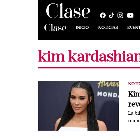
INICIO
NOTICIAS
EVEN
kim kardashian
NOTI
Kim
rev
La bi
mimet