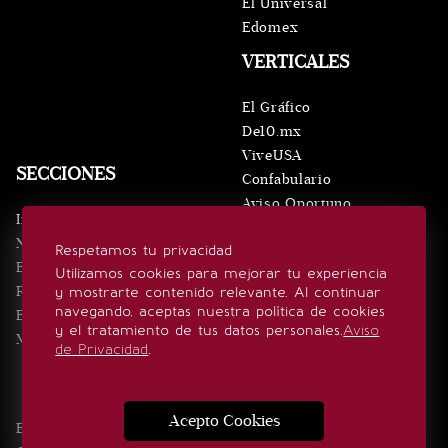
El Universal
Edomex
VERTICALES
El Gráfico
De10.mx
ViveUSA
SECCIONES
Confabulario
Aviso Oportuno
Inicio
Obituarios
Noticias
Respetamos tu privacidad
Consultas
Eventos
Utilizamos cookies para mejorar tu experiencia
Realeza
y mostrarte contenido relevante. Al continuar
SÍGUENOS
navegando, aceptas nuestra política de cookies
Estilo de vida
y el tratamiento de tus datos personales.
Aviso
Minuto x Minuto
de Privacidad
.
Acepto Cookies
Edición Impresa
Noticias
Quiénes somos
Realeza