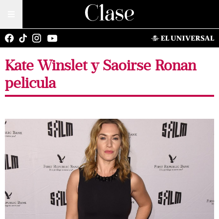
Kate Winslet y Saoirse Ronan
pelicula