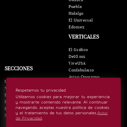
Puebla
Hidalgo
El Universal
Edomex
VERTICALES
El Gráfico
De10.mx
ViveUSA
SECCIONES
Confabulario
Aviso Oportuno
Inicio
Obituarios
Noticias
Respetamos tu privacidad
Consultas
Eventos
Utilizamos cookies para mejorar tu experiencia
Realeza
y mostrarte contenido relevante. Al continuar
SÍGUENOS
navegando, aceptas nuestra política de cookies
Estilo de vida
y el tratamiento de tus datos personales.
Aviso
Minuto x Minuto
de Privacidad
.