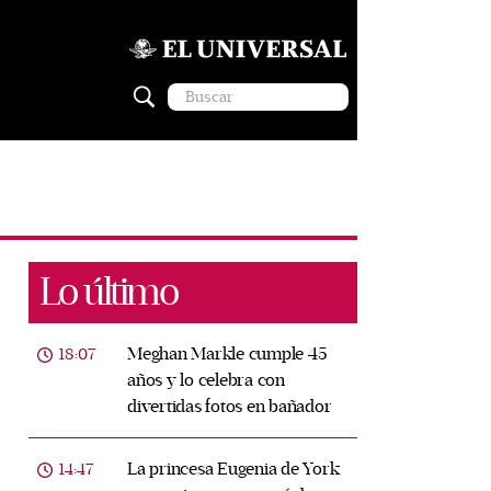
Lo último
Meghan Markle cumple 45
18:07
años y lo celebra con
divertidas fotos en bañador
La princesa Eugenia de York
14:47