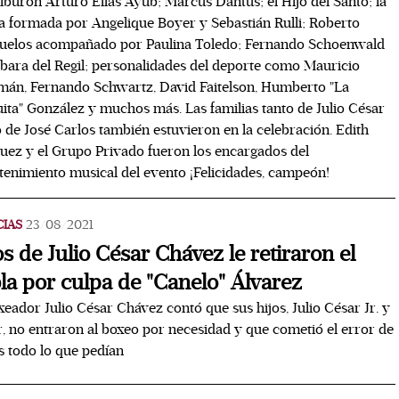
tiburón Arturo Elías Ayub; Marcus Dantus; el Hijo del Santo; la
a formada por Angelique Boyer y Sebastián Rulli; Roberto
zuelos acompañado por Paulina Toledo; Fernando Schoenwald
bara del Regil; personalidades del deporte como Mauricio
mán, Fernando Schwartz, David Faitelson, Humberto "La
ita" González y muchos más. Las familias tanto de Julio César
de José Carlos también estuvieron en la celebración. Edith
ez y el Grupo Privado fueron los encargados del
tenimiento musical del evento ¡Felicidades, campeón!
CIAS
23/08/2021
os de Julio César Chávez le retiraron el
la por culpa de "Canelo" Álvarez
xeador Julio César Chávez contó que sus hijos, Julio César Jr. y
 no entraron al boxeo por necesidad y que cometió el error de
s todo lo que pedían