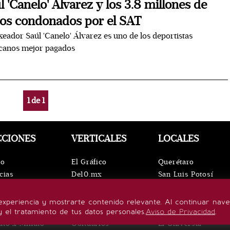
l 'Canelo' Álvarez y los 3.8 millones de
os condonados por el SAT
xeador Saúl 'Canelo' Álvarez es uno de los deportistas
canos mejor pagados
1
de
1
CCIONES
VERTICALES
LOCALES
io
El Gráfico
Querétaro
cias
De10.mx
San Luis Potosí
ntos
ViveUSA
Oaxaca
leza
Confabulario
Puebla
experiencia y mostrarte contenido relevante. Al continuar nav
lo de vida
Aviso Oportuno
Hidalgo
y el tratamiento de tus datos personales.
Aviso de Privacidad
.
uto x Minuto
Obituarios
El Universal