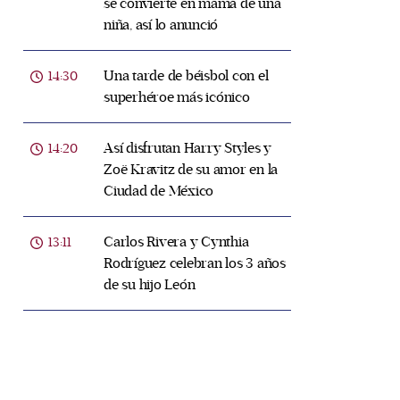
se convierte en mamá de una
niña, así lo anunció
Una tarde de béisbol con el
14:30
superhéroe más icónico
Así disfrutan Harry Styles y
14:20
Zoë Kravitz de su amor en la
Ciudad de México
Carlos Rivera y Cynthia
13:11
Rodríguez celebran los 3 años
de su hijo León