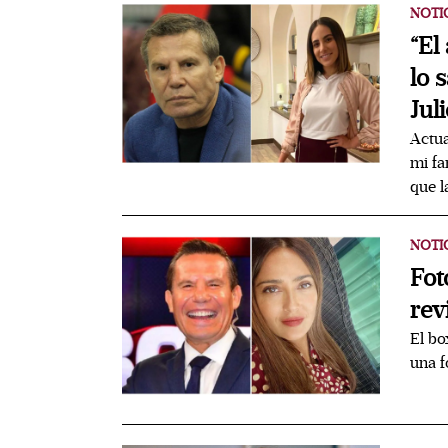
NOTI
“El
lo 
Jul
Actua
mi fa
que l
NOTI
Fot
rev
El bo
una f