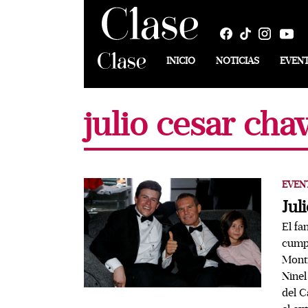
INICIO
NOTICIAS
EVEN
julio cesar cha
EVEN
Jul
El fa
cump
Monti
Ninel
del C