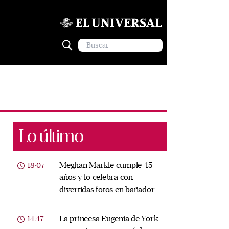
Lo último
Meghan Markle cumple 45
18:07
años y lo celebra con
divertidas fotos en bañador
La princesa Eugenia de York
14:47