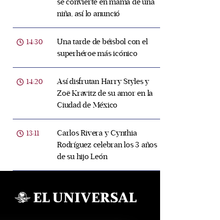
se convierte en mamá de una
niña, así lo anunció
Una tarde de béisbol con el
14:30
superhéroe más icónico
Así disfrutan Harry Styles y
14:20
Zoë Kravitz de su amor en la
Ciudad de México
Carlos Rivera y Cynthia
13:11
Rodríguez celebran los 3 años
de su hijo León