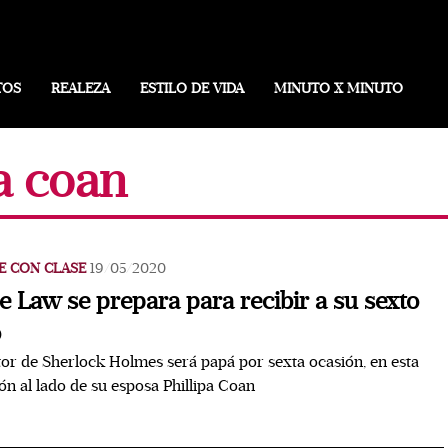
TOS
REALEZA
ESTILO DE VIDA
MINUTO X MINUTO
pa coan
E CON CLASE
19/05/2020
e Law se prepara para recibir a su sexto
o
tor de Sherlock Holmes será papá por sexta ocasión, en esta
ón al lado de su esposa Phillipa Coan