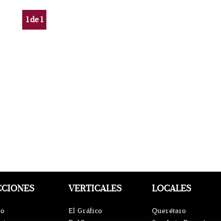
1
de
1
CCIONES
VERTICALES
LOCALES
io
El Gráfico
Querétaro