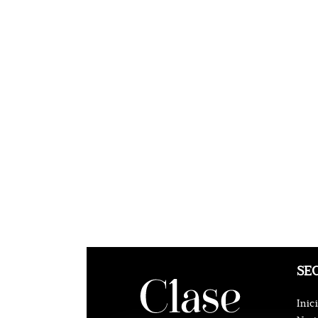
SE
Inic