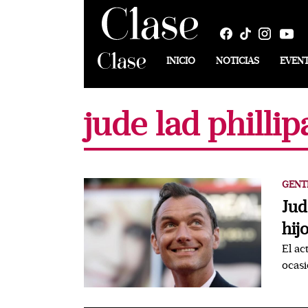
INICIO
NOTICIAS
EVEN
jude lad philli
GENT
Jud
hij
El ac
ocasi