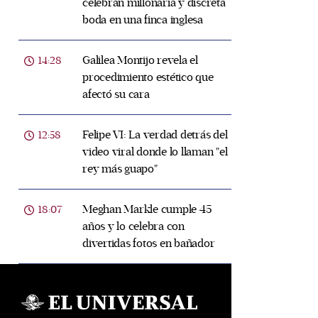
celebran millonaria y discreta
boda en una finca inglesa
Galilea Montijo revela el
14:28
procedimiento estético que
afectó su cara
Felipe VI: La verdad detrás del
12:58
video viral donde lo llaman "el
rey más guapo"
Meghan Markle cumple 45
18:07
años y lo celebra con
divertidas fotos en bañador