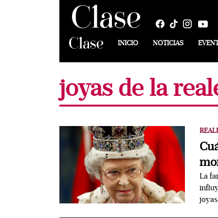
INICIO
NOTICIAS
EVEN
joyas de la real
REAL
Cuá
mon
La fa
influ
joyas